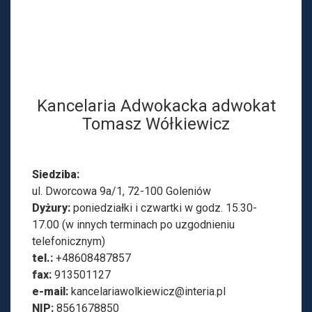
k
a
t
T
Kancelaria Adwokacka adwokat
o
Tomasz Wółkiewicz
m
a
Siedziba:
ul. Dworcowa 9a/1, 72-100 Goleniów
s
Dyżury:
poniedziałki i czwartki w godz. 15.30-
z
17.00 (w innych terminach po uzgodnieniu
telefonicznym)
W
tel.:
+48608487857
fax:
913501127
ó
e-mail:
kancelariawolkiewicz@interia.pl
NIP:
8561678850