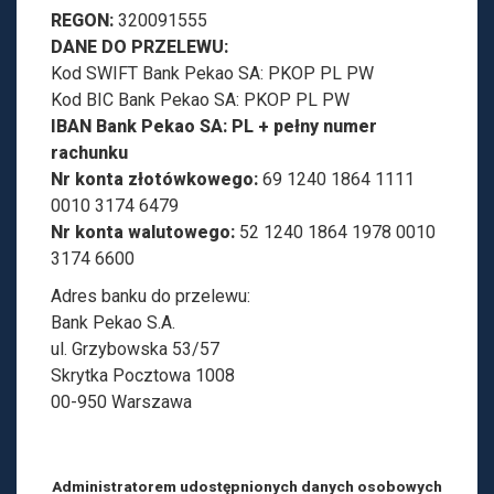
ł
REGON:
320091555
k
DANE DO PRZELEWU:
Kod SWIFT Bank Pekao SA: PKOP PL PW
i
Kod BIC Bank Pekao SA: PKOP PL PW
e
IBAN Bank Pekao SA: PL + pełny numer
rachunku
w
Nr konta złotówkowego:
69 1240 1864 1111
i
0010 3174 6479
Nr konta walutowego:
52 1240 1864 1978 0010
c
3174 6600
z
Adres banku do przelewu:
Bank Pekao S.A.
•
ul. Grzybowska 53/57
Skrytka Pocztowa 1008
A
00-950 Warszawa
d
w
Administratorem udostępnionych danych osobowych