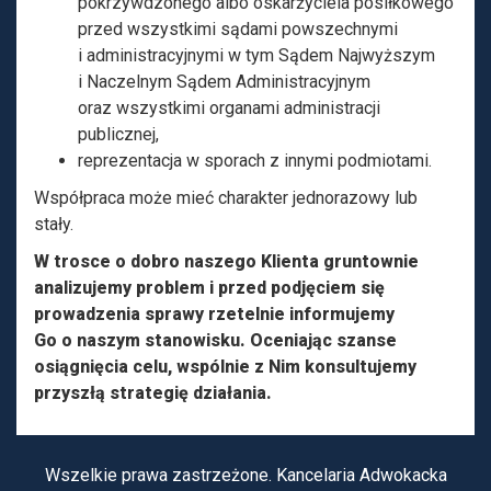
pokrzywdzonego albo oskarżyciela posiłkowego
k
przed wszystkimi sądami powszechnymi
a
i administracyjnymi w tym Sądem Najwyższym
i Naczelnym Sądem Administracyjnym
t
oraz wszystkimi organami administracji
publicznej,
T
reprezentacja w sporach z innymi podmiotami.
o
Współpraca może mieć charakter jednorazowy lub
m
stały.
W trosce o dobro naszego Klienta gruntownie
a
analizujemy problem i przed podjęciem się
s
prowadzenia sprawy rzetelnie informujemy
Go o naszym stanowisku. Oceniając szanse
z
osiągnięcia celu, wspólnie z Nim konsultujemy
przyszłą strategię działania.
W
ó
Wszelkie prawa zastrzeżone. Kancelaria Adwokacka