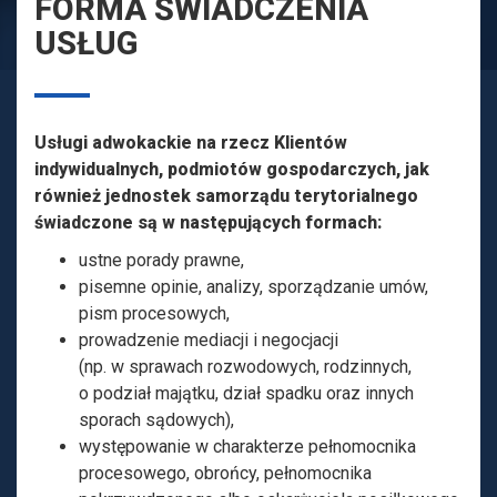
d
FORMA ŚWIADCZENIA
T
w
USŁUG
I
o
O
N
k
Usługi adwokackie na rzecz Klientów
a
indywidualnych, podmiotów gospodarczych, jak
również jednostek samorządu terytorialnego
c
świadczone są w następujących formach:
k
ustne porady prawne,
pisemne opinie, analizy, sporządzanie umów,
a
pism procesowych,
A
prowadzenie mediacji i negocjacji
(np. w sprawach rozwodowych, rodzinnych,
d
o podział majątku, dział spadku oraz innych
sporach sądowych),
w
występowanie w charakterze pełnomocnika
o
procesowego, obrońcy, pełnomocnika